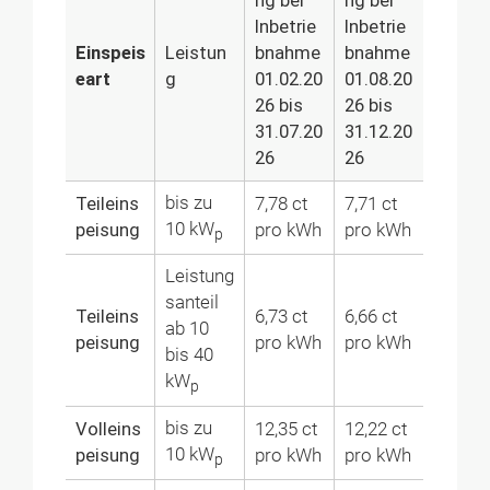
ng bei
ng bei
Inbetrie
Inbetrie
Einspeis
Leistun
bnahme
bnahme
eart
g
01.02.20
01.08.20
26 bis
26 bis
31.07.20
31.12.20
26
26
bis zu
Teileins
7,78 ct
7,71 ct
10 kW
peisung­
pro kWh
pro kWh
p
Leistung
santeil
Teileins
6,73 ct
6,66 ct
ab 10
peisung
pro kWh
pro kWh
bis 40
kW
p
bis zu
Volleins
12,35 ct
12,22 ct
10 kW
peisung
pro kWh
pro kWh
p