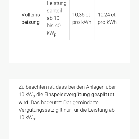
Leistung
santeil
Volleins
10,35 ct
10,24 ct
ab 10
peisung
pro kWh
pro kWh
bis 40
kW
p
Zu beachten ist, dass bei den Anlagen über
10 kW
die
Einspeisevergütung gesplittet
p
wird
. Das bedeutet: Der geminderte
Vergütungssatz gilt nur für die Leistung ab
10 kW
.
p