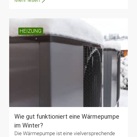
Mehr lesen
Antworten
Frank Schmied
27. Feb. 2024 um 9:54 Uhr
HEIZUNG
Wie kommen Sie auf 3000-4500 EUR/Jahr für
den Verbrauch einer Wärmepumpe? Die kWh
kostet aktuell wieder 30 ct. Wenn ich also die
unterschiedlichen Verbräuche von oben
(Viessmann=4950 kWh, „teuerste Variante=6510
kWh) rechne komme ich dann auf 1500 EUR bis
1953 EUR. Das ist ein ziemlöich günstiger
Abschalg wenn ich das monatlich umrechne.
Oder habe ich falsch gerechnet?
Gas- oder Ölheizung muss man auch warten.
Antworten
Wie gut funktioniert eine Wärmepumpe
Herbert Eckhardt
im Winter?
6. März 2024 um 9:43 Uhr
Die Wärmepumpe ist eine vielversprechende
Es genügt nicht wenn sie schreiben: Die LWP sollte