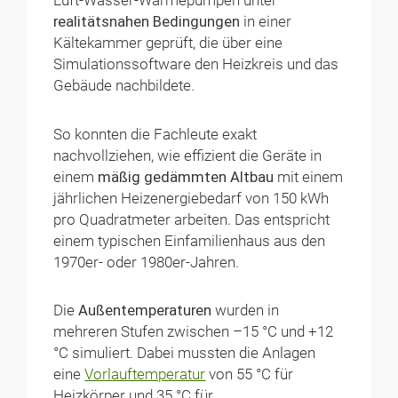
Luft-Wasser-Wärmepumpen unter
realitätsnahen Bedingungen
in einer
Kältekammer geprüft, die über eine
Simulationssoftware den Heizkreis und das
Gebäude nachbildete.
So konnten die Fachleute exakt
nachvollziehen, wie effizient die Geräte in
einem
mäßig gedämmten Altbau
mit einem
jährlichen Heizenergiebedarf von 150 kWh
pro Quadratmeter arbeiten. Das entspricht
einem typischen Einfamilienhaus aus den
1970er- oder 1980er-Jahren.
Die
Außentemperaturen
wurden in
mehreren Stufen zwischen –15 °C und +12
°C simuliert. Dabei mussten die Anlagen
eine
Vorlauftemperatur
von 55 °C für
Heizkörper und 35 °C für