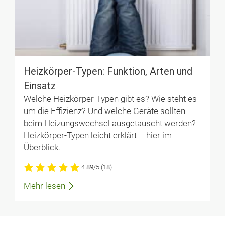
9. Jan. 2026 um 11:40 Uhr
Gute Frage. Ich habe dazu auch keine Infos
gefunden und ChatGPT bemüht. Sie sagt, dass
die TOP5-Hersteller mit den meisten
Marktanteilen in Deutschland so aussieht:
Viessmann, Nibe, Vaillant, Stiebel Eltron und
Heizkörper-Typen: Funktion, Arten und
Daikin.
Einsatz
Antworten
Welche Heizkörper-Typen gibt es? Wie steht es
um die Effizienz? Und welche Geräte sollten
Kommentar schreiben
beim Heizungswechsel ausgetauscht werden?
Heizkörper-Typen leicht erklärt – hier im
Überblick.
4.89/5
(18)
Mehr lesen