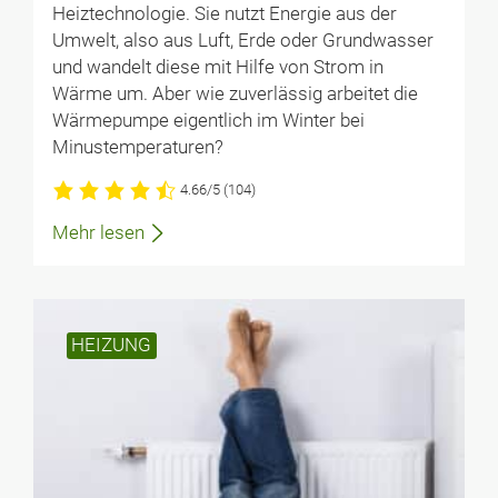
Heiztechnologie. Sie nutzt Energie aus der
mit genügend Abstand zur Grundstücksgrenze des
Umwelt, also aus Luft, Erde oder Grundwasser
Nachbarn aufgestellt werden! Fakt ist, dass es keine
und wandelt diese mit Hilfe von Strom in
gesetzliche Regel zur Aufstellung von LWP gibt –
Wärme um. Aber wie zuverlässig arbeitet die
Empehlungen vom Hersteller/von Verbänden gelten
Wärmepumpe eigentlich im Winter bei
vor Gericht NICHT, wie unser Fall vor dem OLG Stgt.
Minustemperaturen?
bewiesen hat. ALSO: SCHNELLSTENS
GESETZLICHE REGELUNGEN SCHAFFEN!
4.66/5
(104)
Antworten
Mehr lesen
Ulrich Altenhofen
19. Dez. 2025 um 18:45 Uhr
Ich habe seit September 2025 eine Bosch-
Wärmepumpe. In der Nachbarschaft steht eine
HEIZUNG
Wärmepumpe von LG, die auch mir angeboten
wurde. Sind das Exoten oder weshalb wurden diese
Marken nicht getestet?
Antworten
Clemens