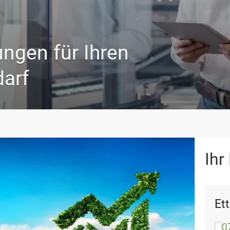
ngen für Ihren
darf
Ihr
Et
0