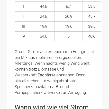
I
44,8
8,7
53,5
II
24,8
20,9
45,7
III
19,9
19,6
39,5
IV
34,6
6
40,6
Grüner Strom aus erneuerbaren Energien ist
ein Mix aus mehreren Energiequellen.
Allerdings: Wenn nachts wenig Wind weht,
können trotz Biomasse und
Wasserkraft
Engpässe
entstehen. Denn
aktuell stehen nur wenig abrufbare
Speicherkapazitäten z. B. durch
Pumpspeicherkraftwerke zur Verfügung.
Wann wird wie viel Strom