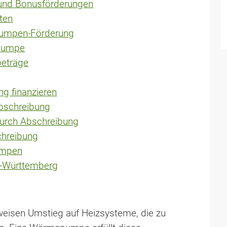
und Bonusförderungen
ten
pumpen-Förderung
epumpe
beträge
g finanzieren
Abschreibung
urch Abschreibung
chreibung
umpen
-Württemberg
tweisen Umstieg auf Heizsysteme, die zu