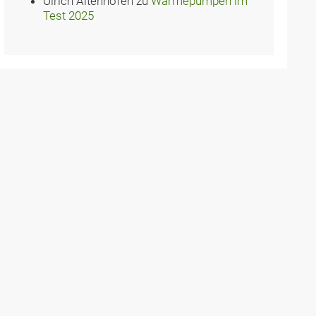
Ulrich Altenhofen
zu
Wärmepumpen im
Test 2025