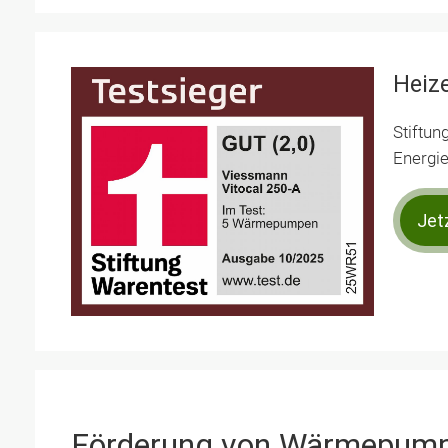
Heiz
Stiftun
Energiee
Jet
Förderung von Wärmepump