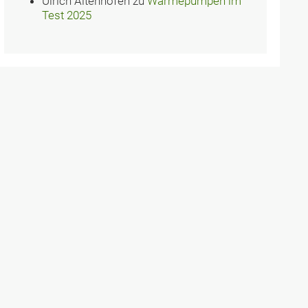
Ulrich Altenhofen
zu
Wärmepumpen im
Test 2025