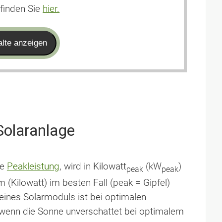
finden Sie
hier.
lte anzeigen
Solaranlage
te
Peakleistung
, wird in Kilowatt
(kW
)
peak
peak
 (Kilowatt) im besten Fall (peak = Gipfel)
eines Solarmoduls ist bei optimalen
wenn die Sonne unverschattet bei optimalem