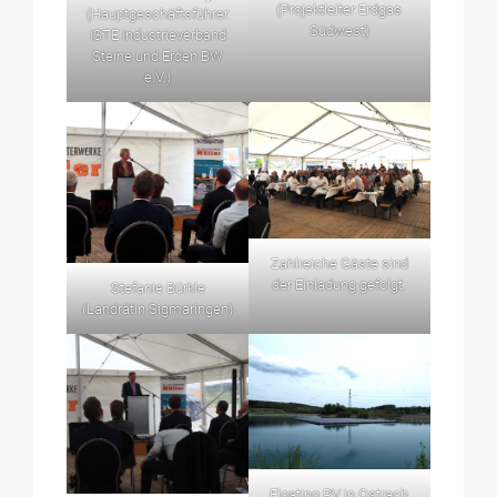
(Projektleiter Erdgas
(Hauptgeschäftsführer
Südwest)
ISTE Industrieverband
Steine und Erden BW
e.V.)
Zahlreiche Gäste sind
der Einladung gefolgt.
Stefanie Bürkle
(Landrätin Sigmaringen)
Floating PV in Ostrach