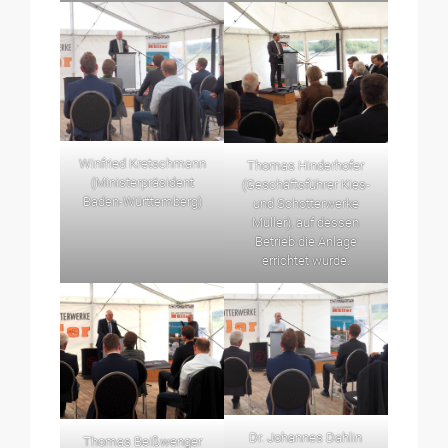
Winfried Kretschmann
Thomas Hinderhofer
(Ministerpräsident
(Geschäftsführer Kies-
Baden-Württemberg)
und Schotterwerke
Müller), auf dessen
Betrieb die Anlage
errichtet wurde.
Dr. Johannes Dahlin
Thomas Beißwenger