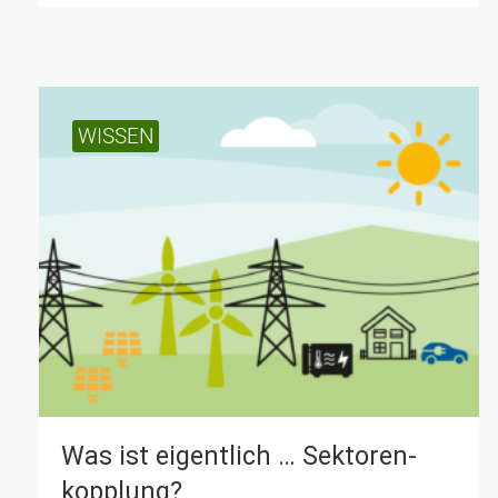
WISSEN
Was ist eigent­lich … Sektoren­
kopplung?