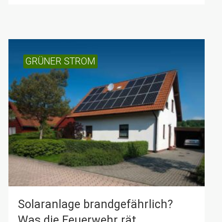
GRÜNER STROM
Solar­anlage brand­gefährlich?
Was die Feuer­wehr rät…