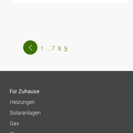
1
…
7
8
9
Für Zuhause
Heizungen
Solaranlagen
Gas