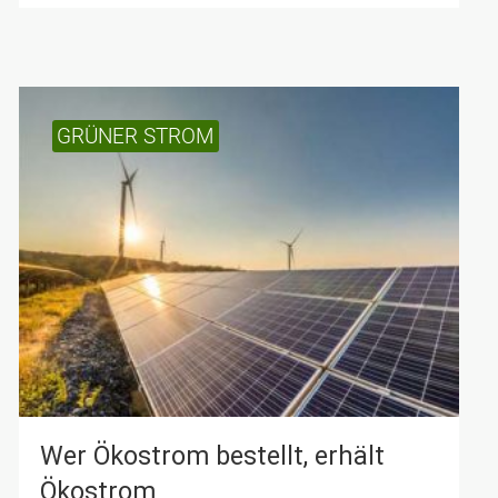
GRÜNER STROM
Wer Öko­strom be­stellt, er­hält
Öko­strom