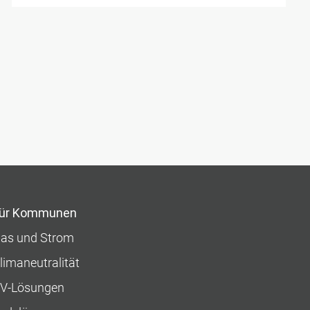
ür Kommunen
as und Strom
limaneutralität
V-Lösungen