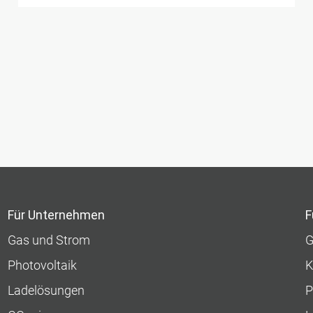
Für Unternehmen
F
Gas und Strom
G
Photovoltaik
K
Ladelösungen
P