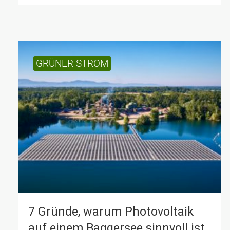
GRÜNER STROM
7 Gründe, warum Photo­voltaik
auf einem Bagger­see sinn­voll ist