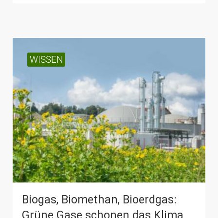
WISSEN
Bio­gas, Bio­methan, Bio­erdgas:
Grüne Gase schonen das Klima