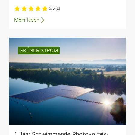
5/5
(2)
Mehr lesen
GRÜNER STROM
1 Jahr Schwim­mende Photo­voltaik­