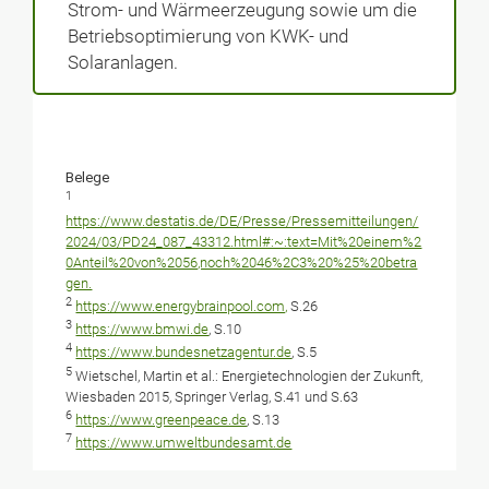
Strom- und Wärmeerzeugung sowie um die
Betriebsoptimierung von KWK- und
Solaranlagen.
Belege
1
https://www.destatis.de/DE/Presse/Pressemitteilungen/
2024/03/PD24_087_43312.html#:~:text=Mit%20einem%2
0Anteil%20von%2056,noch%2046%2C3%20%25%20betra
gen.
2
https://www.energybrainpool.com,
S.26
3
https://www.bmwi.de
, S.10
4
https://www.bundesnetzagentur.de
, S.5
5
Wietschel, Martin et al.: Energietechnologien der Zukunft,
Wiesbaden 2015, Springer Verlag, S.41 und S.63
6
https://www.greenpeace.de
, S.13
7
https://www.umweltbundesamt.de