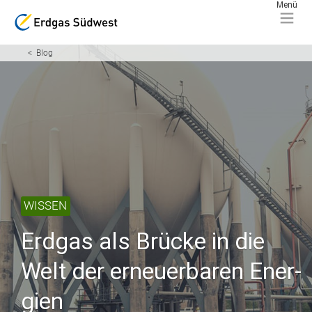
Blog
WISSEN
Erd­gas als Brü­cke in die
Welt der erneuer­baren Ener­
gien