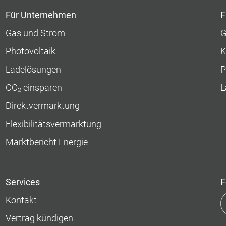
Für Unternehmen
F
Gas und Strom
G
Photovoltaik
K
Ladelösungen
P
CO₂ einsparen
L
Direktvermarktung
Flexibilitätsvermarktung
Marktbericht Energie
Services
F
Kontakt
Vertrag kündigen