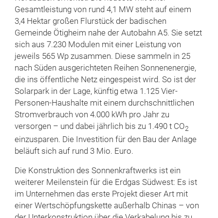
Gesamtleistung von rund 4,1 MW steht auf einem
3,4 Hektar großen Flurstück der badischen
Gemeinde Ötigheim nahe der Autobahn A5. Sie setzt
sich aus 7.230 Modulen mit einer Leistung von
jeweils 565 Wp zusammen. Diese sammeln in 25
nach Süden ausgerichteten Reihen Sonnenenergie,
die ins öffentliche Netz eingespeist wird. So ist der
Solarpark in der Lage, künftig etwa 1.125 Vier-
Personen-Haushalte mit einem durchschnittlichen
Stromverbrauch von 4.000 kWh pro Jahr zu
versorgen – und dabei jährlich bis zu 1.490 t CO
2
einzusparen. Die Investition für den Bau der Anlage
beläuft sich auf rund 3 Mio. Euro.
Die Konstruktion des Sonnenkraftwerks ist ein
weiterer Meilenstein für die Erdgas Südwest: Es ist
im Unternehmen das erste Projekt dieser Art mit
einer Wertschöpfungskette außerhalb Chinas – von
der Unterkonstruktion über die Verkabelung bis zu