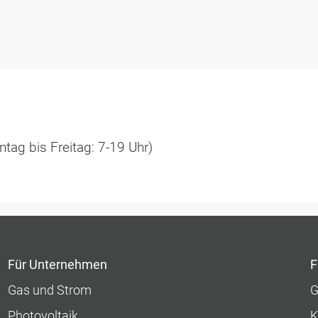
tag bis Freitag: 7-19 Uhr)
Für Unternehmen
F
Gas und Strom
G
Photovoltaik
K