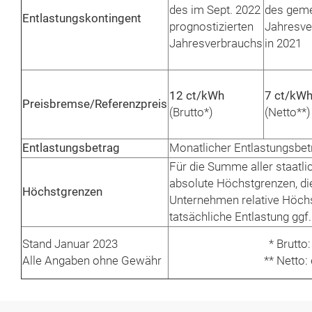
des im Sept. 2022
des gem
Entlastungskontingent
prognostizierten
Jahresve
Jahresverbrauchs
in 2021
12 ct/kWh
7 ct/kW
Preisbremse/Referenzpreis
(Brutto*)
(Netto**)
Entlastungsbetrag
Monatlicher Entlastungsbetra
Für die Summe aller staatl
absolute Höchstgrenzen, di
Höchstgrenzen
Unternehmen relative Höchs
tatsächliche Entlastung ggf.
Stand Januar 2023
* Brutto
Alle Angaben ohne Gewähr
** Netto: