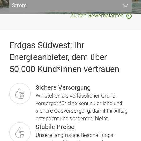
Gas
Strom
Gas & Strom kombinieren
Wärmepumpenstrom
Zu den Gewerbetarifen
Erdgas Südwest: Ihr
Energieanbieter, dem über
50.000 Kund*innen vertrauen
Sichere Versorgung
Wir stehen als verlässlicher Grund­
versorger für eine kontinuierliche und
sichere Gasversorgung, damit Ihr Alltag
entspannt und sorgenfrei bleibt.
Stabile Preise
Unsere langfristige Beschaf­fungs­